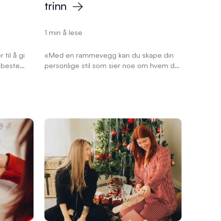
trinn
1 min å lese
til å gi
«Med en rammevegg kan du skape din
 beste
personlige stil som sier noe om hvem du
 mobilen.
er.» Interiørdesignerne Camilla og
Kristian deler fem enkle trinn for hvordan
du kan lage din egen fotovegg.