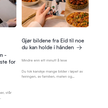
g!
Gjør bildene fra Eid til noe
du kan holde i
hånden
m -
Mindre enn ett minutt å lese
ste for
Du tok kanskje mange bilder i løpet av
feiringen, av familien, maten og
antrekkene. Ikke la dem bli liggende på
mobilen. Fremkall dem, sett dem i
ramme eller samle dem i en fotobok.
er, står
ar sine
 behov. I