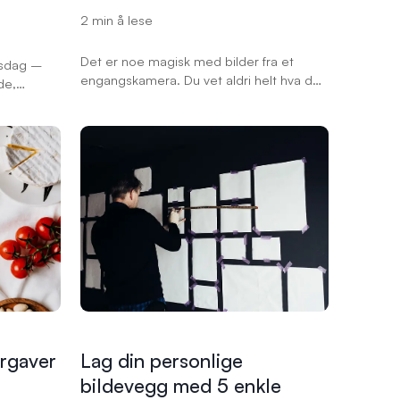
2 min å lese
Det er noe magisk med bilder fra et
rsdag –
engangskamera. Du vet aldri helt hva du
de,
får, uskarpe hjørner, litt for mye lys, et
 enkelt å
blaff av flash midt på dagen. Men akkurat
ge og
den ufullkommenheten er det som gjør
mlevering
bildene så ekte. Ingen filter i verden slår
der
følelsen av et ekte analogt minne.
em og
t gaven i
ess!
rgaver
Lag din personlige
bildevegg med 5 enkle