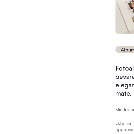
Albu
Fotoal
bevar
elegan
måte.
Mindre en
Ekte minn
oppbevari