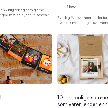
1 min å lese
r en viktig feiring som gjerne
er god mat og hyggelig samvær.
Søndag 9. november er det fa
kke gjøre feiringen ekstra
overrask med en hjertevarmen
 ved å pynte bordet med
personlig gave! Det er raskt og
 dekor? Her gir vi deg tips og
lage fotobok, retrobilder, colla
on til hvordan du kan skape et
andre bildeprodukter. Velg hje
og personlig 17. mai-bord med
for enkelhet og komfort: vi sen
 fra Elite Foto.
lynraskt fra Norge med HeltHj
Bring innen 1 virkedag. Eller hen
butikk på kun 1 time med ekspr
10 personlige somme
som varer lenger enn