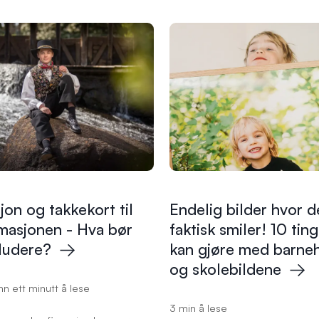
otoalbum er en kreativ glede, og
denne guiden forklarer vi forskj
uligheten til å bla gjennom og
mellom fotobok og album, og g
eve viktige øyeblikk sammen
hvordan du velger riktig løsning
lie og venner. Et minnealbum
 som en tidløs skatt som bevarer
ilder, bryllupsbilder, feriebilder
agsminner – og reflekterer
te følelser. Perfekt for å bevare
ifulle fotoopplevelser.
sjon og takkekort til
Endelig bilder hvor d
masjonen - Hva bør
faktisk smiler! 10 tin
ludere?
kan gjøre med barne
og
skolebildene
n ett minutt å lese
3 min å lese