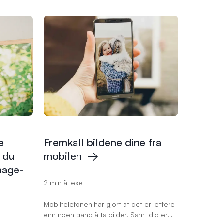
ellen
ir råd om
 for deg.
e
Fremkall bildene dine fra
g du
mobilen
hage-
2 min å lese
Mobiltelefonen har gjort at det er lettere
enn noen gang å ta bilder. Samtidig er