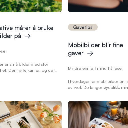
ative måter å bruke
Gavetips
ilder
på
Mobilbilder blir fine
ese
gaver
er er små bilder med stor
Mindre enn ett minutt å lese
het. Den hvite kanten og det
ltet under motivet gir dem den
I hverdagen er mobilbilder en na
 nostalgiske stilen - og plass til
av livet. De fanger øyeblikk, mi
et navn, et sted eller noen ord
mennesker vi er glade i. Noen 
kket. Formatet passer like fint til
er spesielt verdifulle og fortjener
minner på kjøleskapet som til
vare på for fremtiden – de blir 
ver og festdekor. Her er ti
personlige gaver som vil varme
kreative ideer til hva du kan
mottakerens hjerte. Ta en titt i
d retrobildene dine.
kamerarullen, last opp dine favor