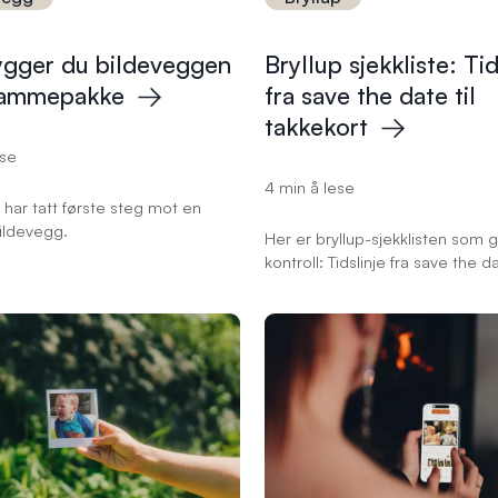
bygger du bildeveggen
Bryllup sjekkliste: Tid
ammepakke
fra save the date til
takkekort
ese
4 min å lese
 har tatt første steg mot en
ildevegg.
Her er bryllup-sjekklisten som g
kontroll: Tidslinje fra save the da
takkekort, med tips til invitasjon
borddekking og minnene dere vi
på etterpå.