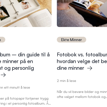
og skap de fineste gavene i da
m
Ekte Minner
bum – din guide til å
Fotobok vs. fotoalbu
e minner på en
hvordan velge det be
t og personlig
dine
minner
2 min å lese
n ett minutt å lese
Når du vil bevare bilder og minn
ofte valget mellom fotobok og
er på fotopapir fortjener trygg
fotoalbum. Begge løsningene h
ng i et personlig fotoalbum. Å
fordeler, men de passer til ulike