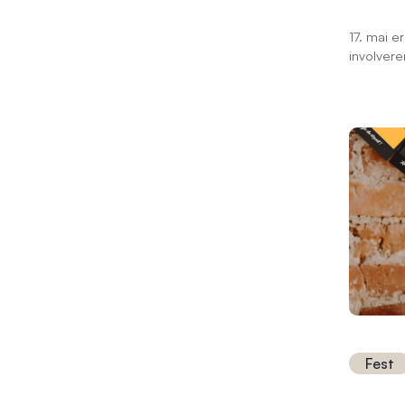
17. mai e
involver
Hvorfor i
spesiell
personlig
inspirasj
vakkert 
produkter
Fest