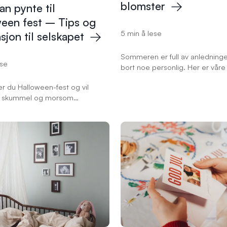
blomster
n pynte til
ween fest – Tips og
5 min å lese
sjon til
selskapet
Sommeren er full av anledninger 
ese
bort noe personlig. Her er våre
gaveideer laget med bilder fra
r du Halloween-fest og vil
n skummel og morsom
 Her finner du tips og ideer for
u kan dekorere til Halloween,
esten blir uforglemmelig for
dine!