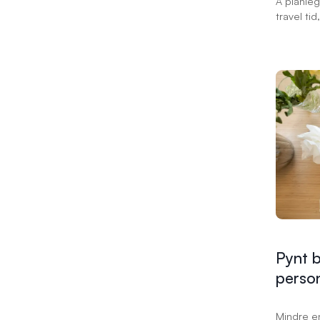
Å planle
travel ti
detaljene
takkekort
som bør i
nødvendig
for å sikr
takkekort
Pynt b
person
Mindre en