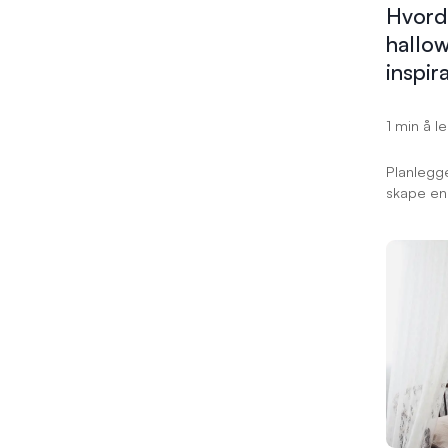
Hvorda
hallo
inspira
1 min å l
Planlegge
skape e
stemning?
hvordan d
slik at f
gjestene 