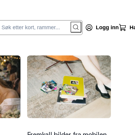
Logg inn
H
Fremkall bilder fra mobilen