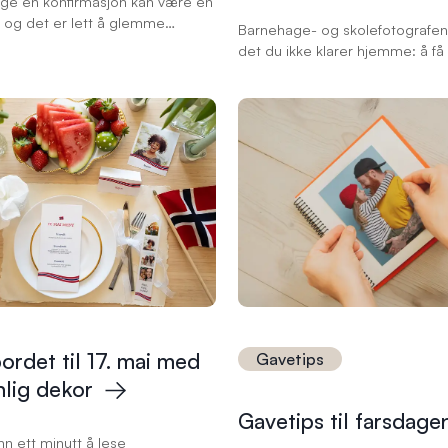
gge en konfirmasjon kan være en
d, og det er lett å glemme
Barnehage- og skolefotografen 
. Når det gjelder invitasjoner og
det du ikke klarer hjemme: å få
, er det viktig å huske på hva
å sitte stille og smile. Nå har d
nkluderes for å gi gjestene all
Her er ti måter å bruke dem.
 informasjon. Her er noen tips
e at dine invitasjoner og
 er informative og personlige.
ordet til 17. mai med
Gavetips
lig
dekor
Gavetips til
farsdage
n ett minutt å lese