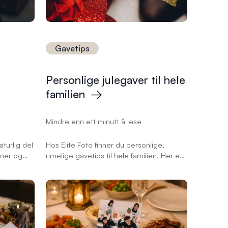
Gavetips
Personlige julegaver til hele
familien
Mindre enn ett minutt å lese
turlig del
Hos Elite Foto finner du personlige,
nner og
rimelige gavetips til hele familien. Her er
av bildene
våre anbefalinger til besteforeldre,
 å bli tatt
søsken, foreldre og andre du er glad i.
flotte
ittbilder,