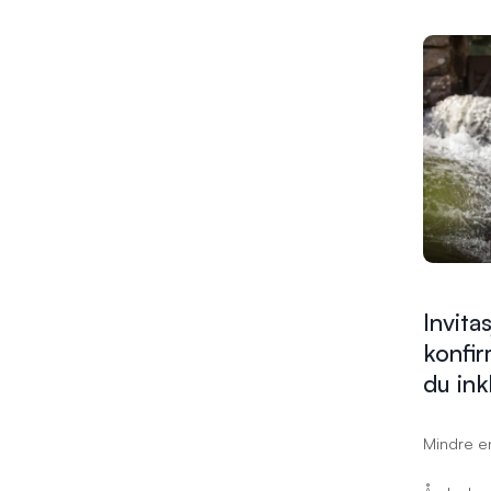
lage et f
det gir m
gjenoppl
med fami
fungerer
bursdagsb
og hverd
livets ek
dine verd
Invita
konfir
du
ink
Mindre en