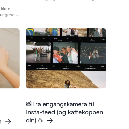
det gjerne slik at det er bildene vi gjør
klarer
noe med som blir husket. Velg ut dine
 ungene til
beste bilder fra den siste perioden og
u bildene.
sett dem inn i et passende album, så kan
du glede deg med minner som varer i
generasjoner.
📸Fra engangskamera til
Insta-feed (og kaffekoppen
din)
☕️
n