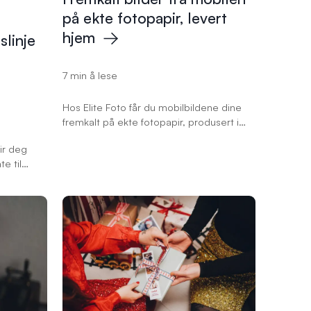
på ekte fotopapir, levert
hjem
slinje
7 min å lese
Hos Elite Foto får du mobilbildene dine
fremkalt på ekte fotopapir, produsert i
Norge og sendt rett hjem. Last opp
ir deg
bildene direkte fra mobilen, velg
te til
størrelse og få ferdige bilder som passer
er,
perfekt i album, rammer og gaver.
l ta vare