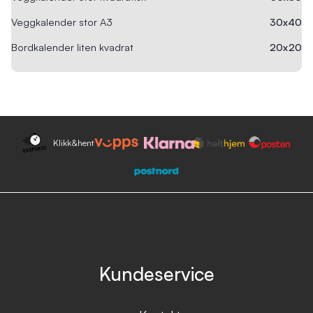
Veggkalender stor A3
30x40
Bordkalender liten kvadrat
20x20
Klikk&hent
Kundeservice