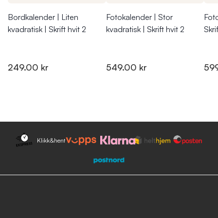
Bordkalender | Liten
Fotokalender | Stor
Foto
kvadratisk | Skrift hvit 2
kvadratisk | Skrift hvit 2
Skri
249.00 kr
549.00 kr
599
Klikk&hent