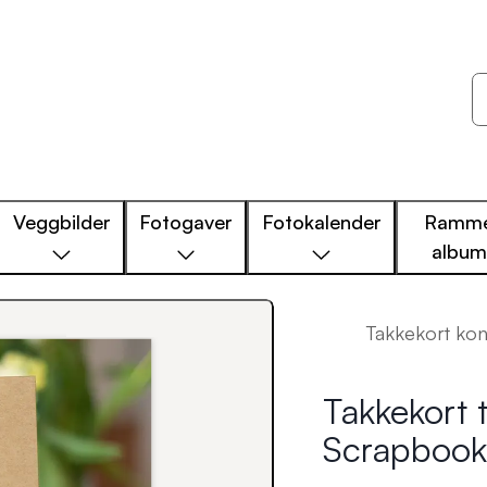
Veggbilder
Fotogaver
Fotokalender
Ramme
albu
Takkekort kon
Takkekort t
Scrapbook