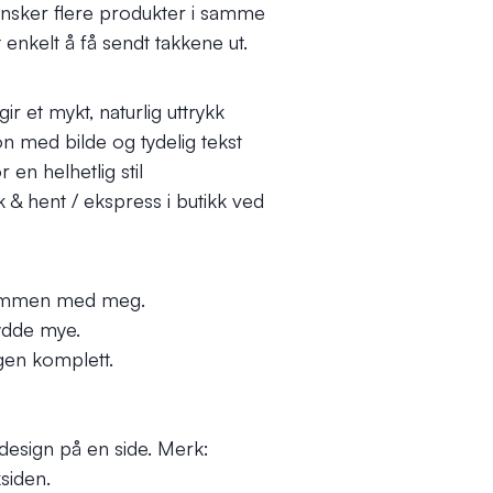
ønsker flere produkter i samme
 enkelt å få sendt takkene ut.
r et mykt, naturlig uttrykk
on med bilde og tydelig tekst
en helhetlig stil
 & hent / ekspress i butikk ved
 sammen med meg.
ydde mye.
agen komplett.
 design på en side. Merk:
siden.