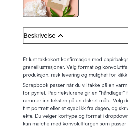
Beskrivelse
Et lunt takkekort konfirmasjon med papirbakg
greneillustrasjoner. Velg format og konvolutt
produksjon, rask levering og mulighet for klikk 
Scrapbook passer når du vil takke på en varm o
for pyntet. Papirteksturene gir en “håndlaget”
rammer inn teksten på en diskret måte. Velg do
fint portrett eller et øyeblikk fra dagen, og sk
ekte. Du velger korttype og format i dropdown 
kan matche med konvoluttfargen som passer ut