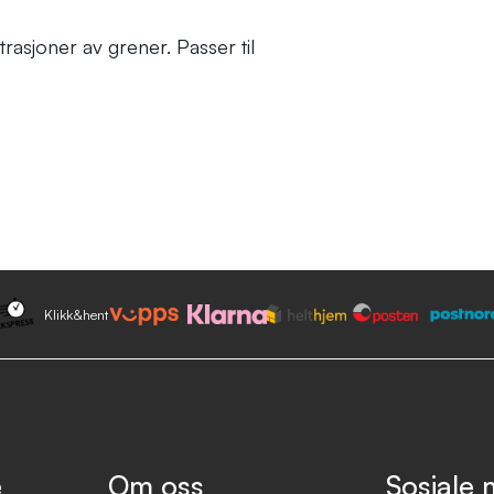
rasjoner av grener. Passer til
Klikk&hent
e
Om oss
Sosiale 