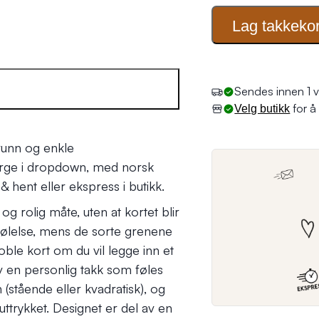
Lag takkekor
Sendes innen 1 v
for å 
Velg butikk
runn og enkle
farge i dropdown, med norsk
& hent eller ekspress i butikk.
g rolig måte, uten at kortet blir
 følelse, mens de sorte grenene
ble kort om du vil legge inn et
riv en personlig takk som føles
(stående eller kvadratisk), og
trykket. Designet er del av en