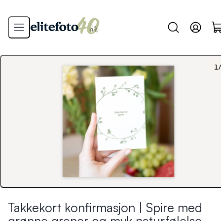
1
Takkekort konfirmasjon | Spire med
grønne grener og myk naturfølelse