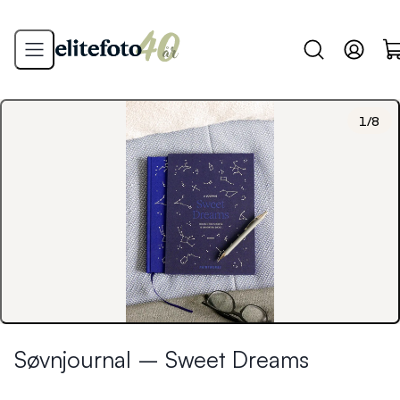
1
/
8
Søvnjournal – Sweet Dreams