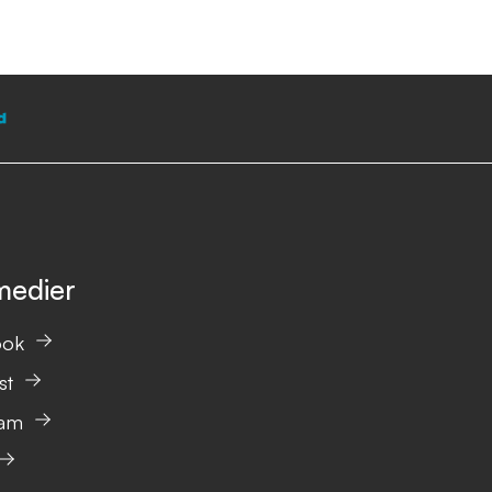
medier
ook
st
ram