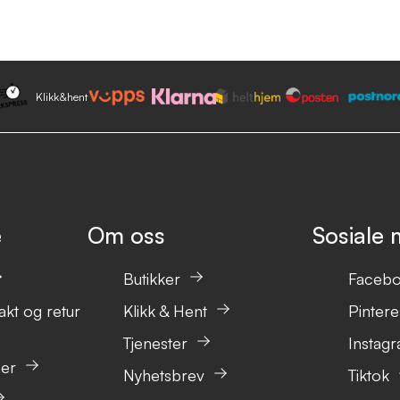
Klikk&hent
e
Om oss
Sosiale 
Butikker
Faceb
akt og retur
Klikk & Hent
Pintere
Tjenester
Instag
ser
Nyhetsbrev
Tiktok