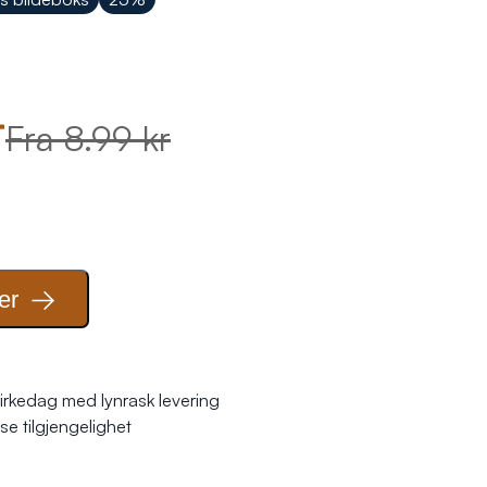
r
Fra 8.99 kr
er
irkedag med lynrask levering
se tilgjengelighet