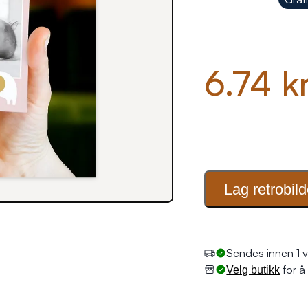
6.74 k
Lag
retrobild
Sendes innen 1 v
for å 
Velg butikk