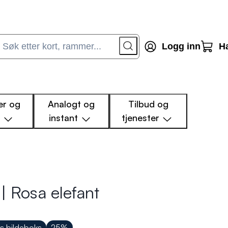
Logg inn
H
r og
Analogt og
Tilbud og
m
instant
tjenester
 | Rosa elefant
is bildeboks
25%