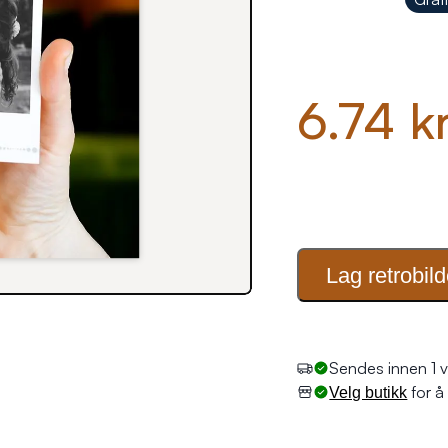
6.74 k
Lag
retrobild
Sendes innen 1 v
for å 
Velg butikk