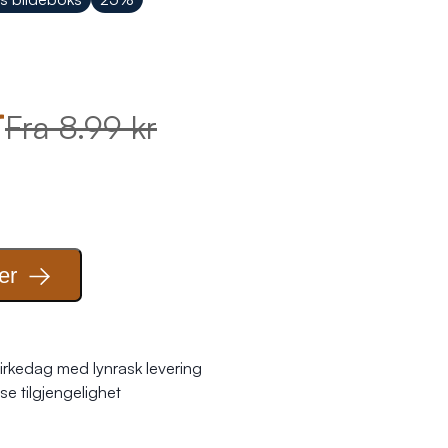
r
Fra 8.99 kr
er
irkedag med lynrask levering
se tilgjengelighet