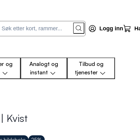
Logg inn
H
r og
Analogt og
Tilbud og
m
instant
tjenester
| Kvist
is bildeboks
25%