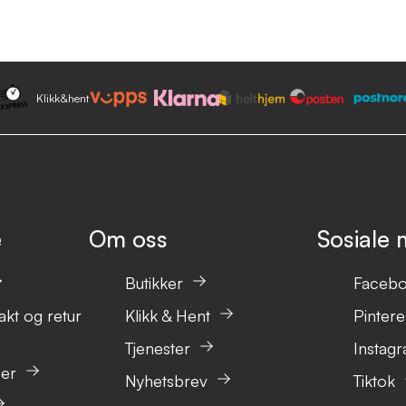
Klikk&hent
e
Om oss
Sosiale 
Butikker
Faceb
akt og retur
Klikk & Hent
Pintere
Tjenester
Instag
ser
Nyhetsbrev
Tiktok