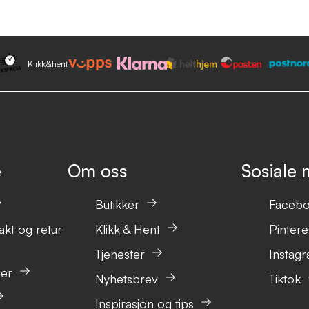
Klikk&hent
e
Om oss
Sosiale 
Butikker
Faceb
akt og retur
Klikk & Hent
Pintere
Tjenester
Instag
ser
Nyhetsbrev
Tiktok
Inspirasjon og tips