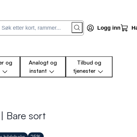
Logg inn
H
r og
Analogt og
Tilbud og
m
instant
tjenester
| Bare sort
is bildeboks
25%