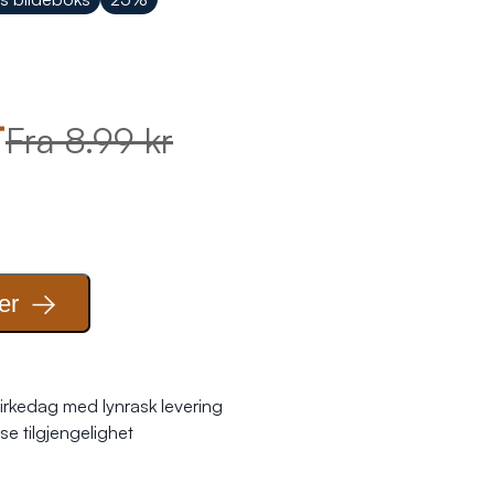
r
Fra 8.99 kr
er
irkedag med lynrask levering
se tilgjengelighet