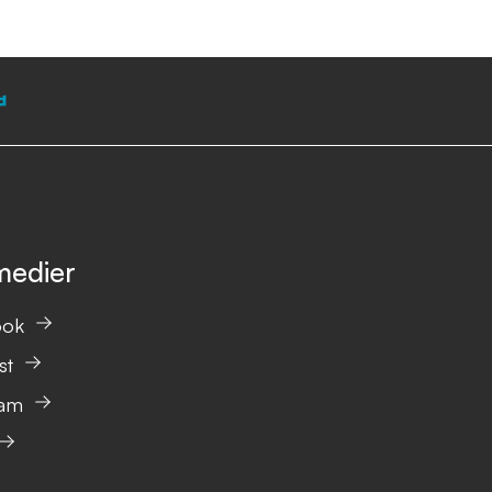
medier
ook
st
ram