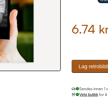
6.74 k
Lag
retrobild
Sendes innen 1 v
for å 
Velg butikk