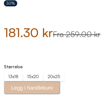
30%
181.30 kr
Fra 259.00 kr
Størrelse
13x18
15x20
20x25
Legg i
handlekurv