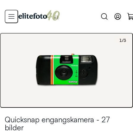
1
/
3
Quicksnap engangskamera - 27
bilder