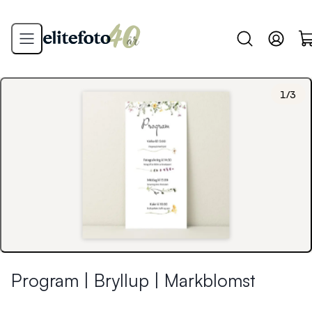
1
/
3
Program | Bryllup | Markblomst