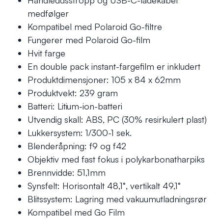
Håndleddsstropp og USB-C-ladekabel
medfølger
Kompatibel med Polaroid Go-filtre
Fungerer med Polaroid Go-film
Hvit farge
En double pack instant-fargefilm er inkludert
Produktdimensjoner: 105 x 84 x 62mm
Produktvekt: 239 gram
Batteri: Litium-ion-batteri
Utvendig skall: ABS, PC (30% resirkulert plast)
Lukkersystem: 1/300-1 sek.
Blenderåpning: f9 og f42
Objektiv med fast fokus i polykarbonatharpiks
Brennvidde: 51,1mm
Synsfelt: Horisontalt 48,1°, vertikalt 49,1°
Blitssystem: Lagring med vakuumutladningsrør
Kompatibel med Go Film