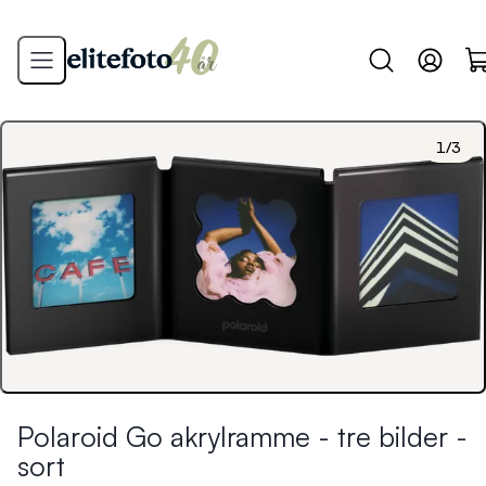
1
/
3
Polaroid Go akrylramme - tre bilder -
sort