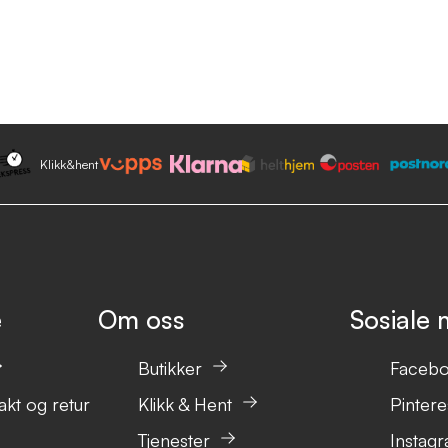
Klikk&hent
e
Om oss
Sosiale 
Butikker
Faceb
akt og retur
Klikk & Hent
Pintere
Tjenester
Instag