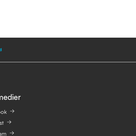
medier
ook
st
ram