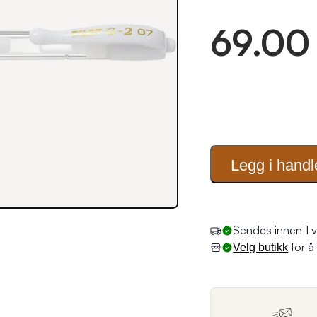
69.00
Legg i
handl
Sendes innen 1 v
for å 
Velg butikk