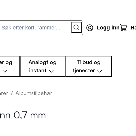
Logg inn
H
r og
Analogt og
Tilbud og
m
instant
tjenester
arer
/
Albumstilbehør
enn 0,7 mm