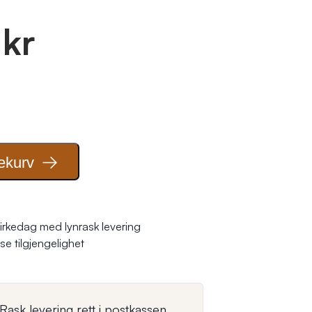
 kr
ekurv
irkedag med lynrask levering
se tilgjengelighet
Rask levering rett i postkassen