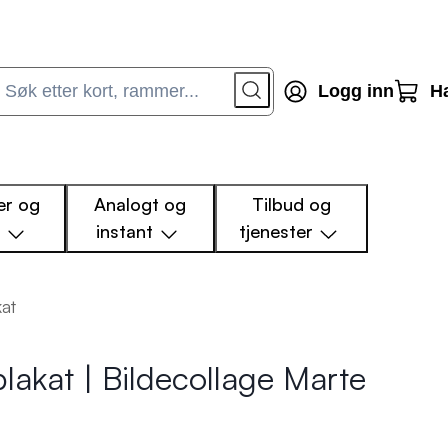
Logg inn
H
r og
Analogt og
Tilbud og
m
instant
tjenester
kat
plakat | Bildecollage Marte