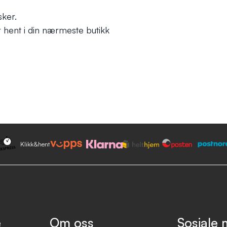
sker.
er hent i din nærmeste butikk
Klikk&hent
e
Om oss
Sosiale 