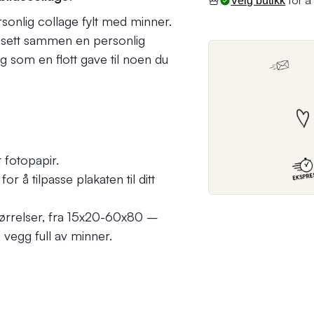
for å 
Velg butikk
sonlig collage
fylt med minner.
og sett sammen en personlig
som en flott gave til noen du
t fotopapir.
r å tilpasse plakaten til ditt
 størrelser, fra 15x20-60x80 –
 vegg full av minner.