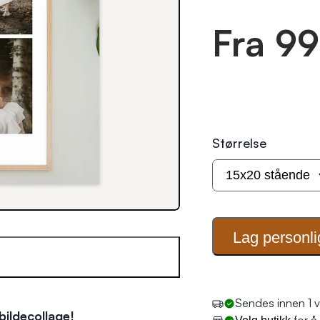
Fra 99
Størrelse
Lag personli
Sendes innen 1 v
bildecollage
!