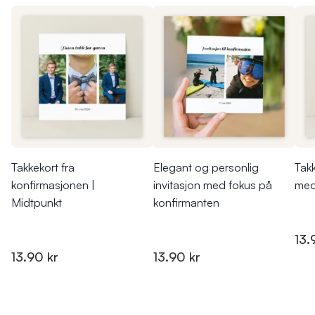
Takkekort fra
Elegant og personlig
Tak
konfirmasjonen |
invitasjon med fokus på
med
Midtpunkt
konfirmanten
13.
13.90 kr
13.90 kr