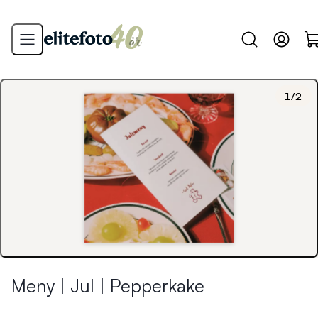
1
/
2
Meny | Jul | Pepperkake