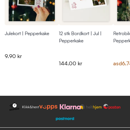
Julekort | Pepperkake
12 stk Bordkort | Jul |
Retrobil
Pepperkake
Pepper
9.90 kr
144.00 kr
asd
6.7
Klikk&hent