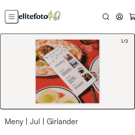
1
/
2
Meny | Jul | Girlander