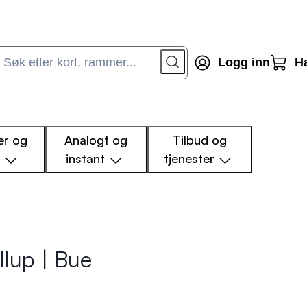
Logg inn
H
r og
Analogt og
Tilbud og
m
instant
tjenester
llup | Bue