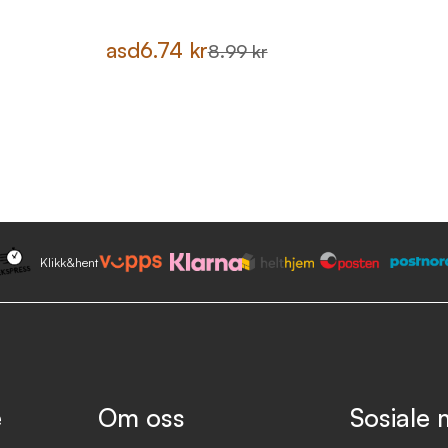
asd
6.74 kr
8.99 kr
Klikk&hent
e
Om oss
Sosiale 