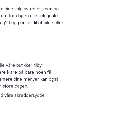
em dine valg av retter, men de
gram for dagen eller elegante
g? Legg enkelt til et bilde eller
le våre butikker tilbyr
re klare på bare noen få
entere dine menyer kan også
en store dagen.
ed våre skreddersydde