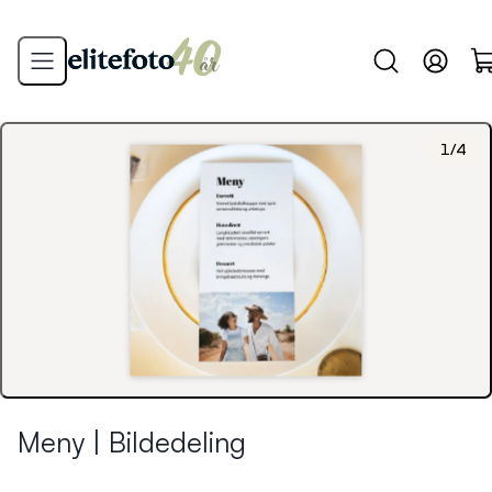
1
/
4
Meny | Bildedeling