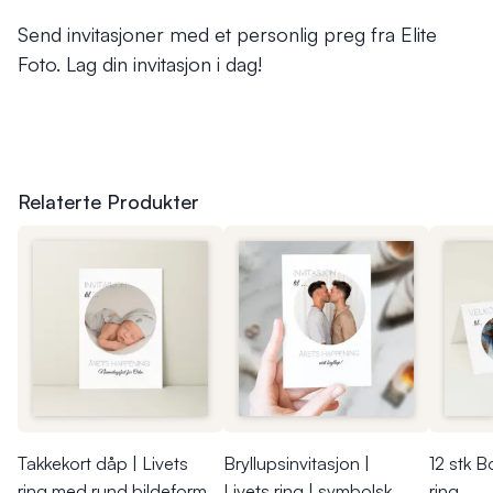
Send invitasjoner med et personlig preg fra Elite
Foto. Lag din invitasjon i dag!
Relaterte Produkter
Takkekort dåp | Livets
Bryllupsinvitasjon |
12 stk B
ring med rund bildeform
Livets ring | symbolsk
ring