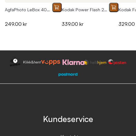
AgfaPhoto LeBox 400 27 bilder
Kodak Power Flash 27+12 Engangskamera
249.00 kr
339.00 kr
329.00 
Klikk&hent
Kundeservice