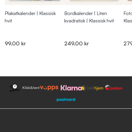
Plakatkalender | Klassisk
Bordkalender | Liten
Foto
hvit
kvadratisk | Klassisk hvit
Klas
99.00 kr
249.00 kr
279
Klikk&hent