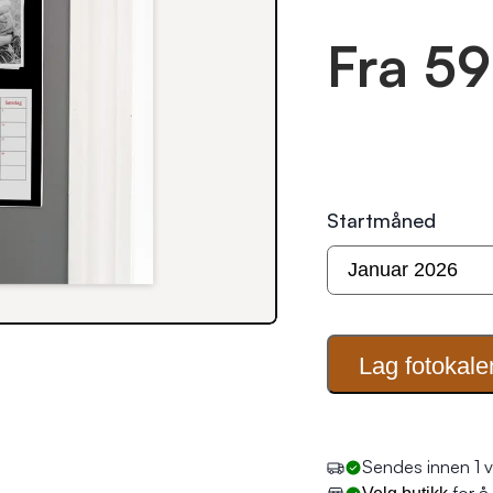
Fra 59
Startmåned
Lag
fotokale
Sendes innen 1 v