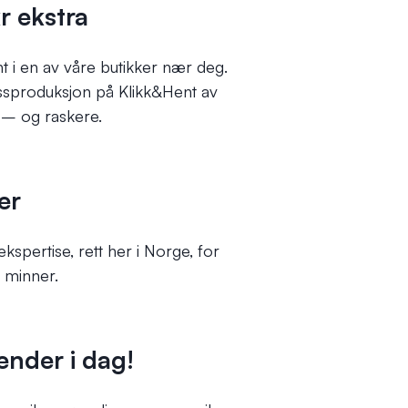
r ekstra
t i en av våre butikker nær deg.
pressproduksjon på Klikk&Hent av
a – og raskere.
er
pertise, rett her i Norge, for
e minner.
ender i dag!