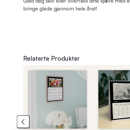
Gled deg selv eller overrask dine kjære med en
bringe glede gjennom hele året!
Relaterte Produkter