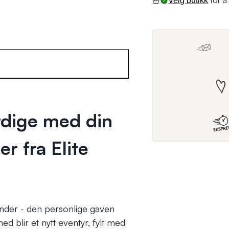
for å 
Velg butikk
dige med din
r fra Elite
ender - den personlige gaven
d blir et nytt eventyr, fylt med