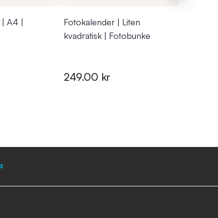
| A4 |
Fotokalender | Liten
Fotokalen
kvadratisk | Fotobunke
kvadratis
249.00 kr
549.00 