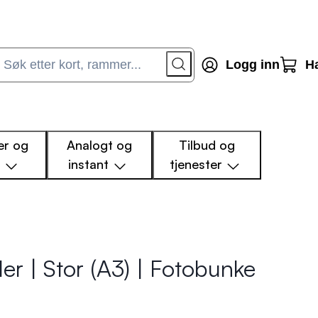
Logg inn
H
r og
Analogt og
Tilbud og
m
instant
tjenester
er | Stor (A3) | Fotobunke