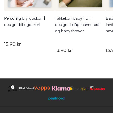
Personlig bryllupskort |
Takkekort baby | Ditt
Baby
design ditt eget kort
design til dåp, navnefest
Invi
og babyshower
nav
13.90 kr
13.90 kr
13.
Klikk&hent