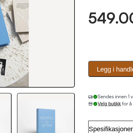
549.0
Legg i
handl
Sendes innen 1 v
for å 
Velg butikk
Spesifikasjoner