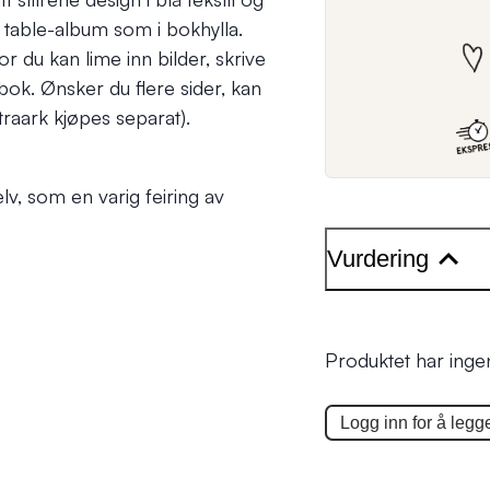
ee table-album som i bokhylla.
r du kan lime inn bilder, skrive
ok. Ønsker du flere sider, kan
traark kjøpes separat).
elv, som en varig feiring av
Vurdering
Produktet har inge
Logg inn for å legge 