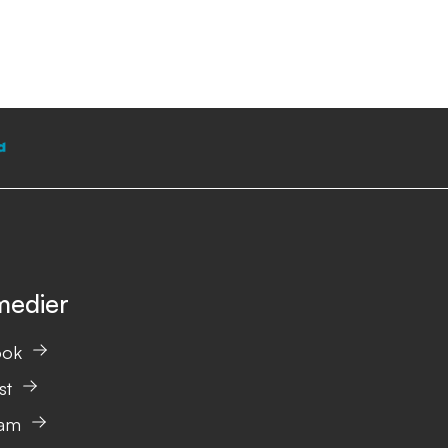
medier
ook
st
ram