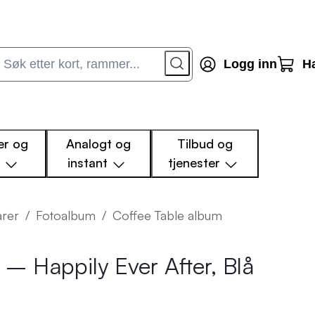
Logg inn
H
r og
Analogt og
Tilbud og
m
instant
tjenester
arer
/
Fotoalbum
/
Coffee Table album
– Happily Ever After, Blå