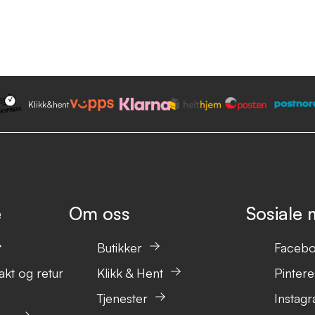
Klikk&hent
e
Om oss
Sosiale 
Butikker
Faceb
akt og retur
Klikk & Hent
Pintere
Tjenester
Instag