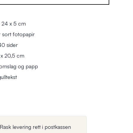
x 24 x 5 cm
 sort fotopapir
40 sider
9 x 20,5 cm
ilomslag og papp
ulltekst
Rask levering rett i postkassen