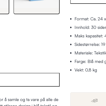
Format: Ca. 24 
Innhold: 30 sider
Maks kapasitet: 
Sidestørrelse: 1
Materiale: Tekst
Farge: Blå med g
Vekt: 0,8 kg
or å samle og ta vare på alle de
stilrene design i blå tekstil og