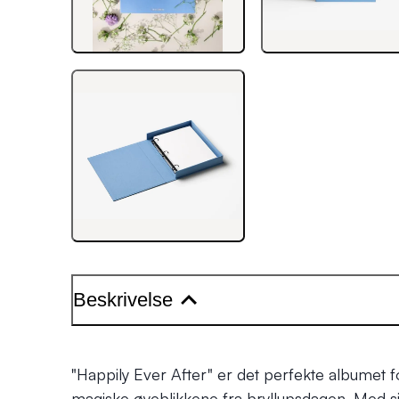
Beskrivelse
"Happily Ever After" er det perfekte albumet f
magiske øyeblikkene fra bryllupsdagen. Med sitt 