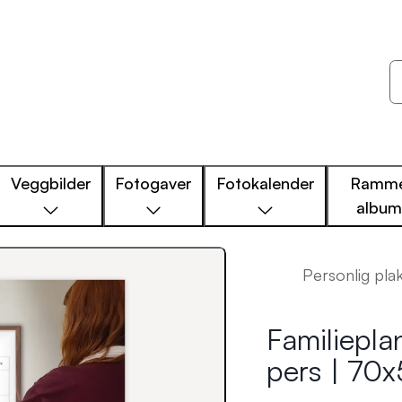
Veggbilder
Fotogaver
Fotokalender
Ramme
albu
Personlig pla
Familiepla
pers | 70