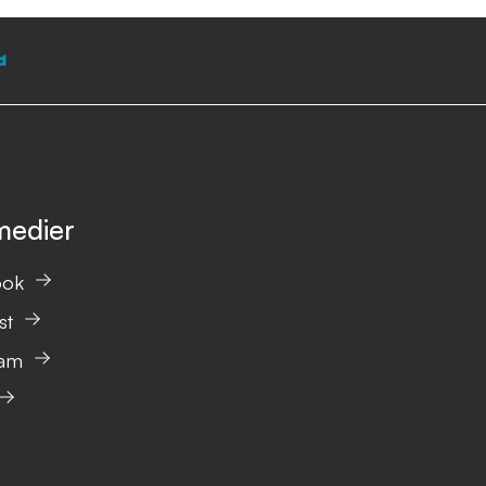
medier
ook
st
ram