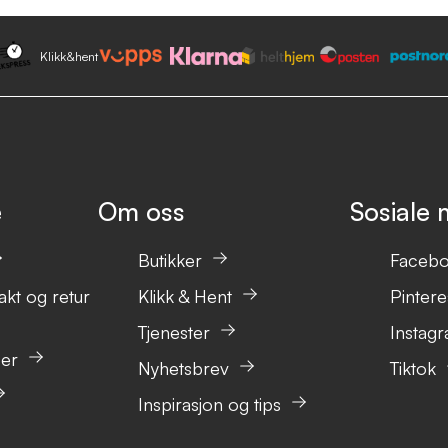
Klikk&hent
e
Om oss
Sosiale 
Butikker
Faceb
akt og retur
Klikk & Hent
Pintere
Tjenester
Instag
ser
Nyhetsbrev
Tiktok
Inspirasjon og tips