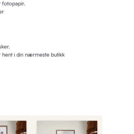
t fotopapir.
er
sker.
er hent i din nærmeste butikk