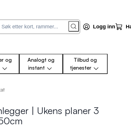
Logg inn
H
r og
Analogt og
Tilbud og
m
instant
tjenester
kat
nlegger | Ukens planer 3
x50cm