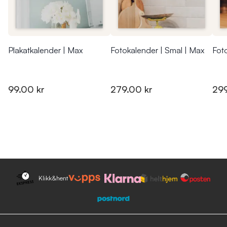
Plakatkalender | Max
Fotokalender | Smal | Max
Fot
99.00 kr
279.00 kr
299
Klikk&hent