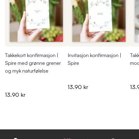
Takkekort konfirmasjon |
Invitasjon konfirmasjon |
Takk
Spire med grønne grener
Spire
mod
og myk naturfølelse
13.90 kr
13.
13.90 kr