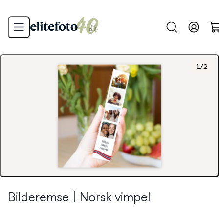
1
/
2
Bilderemse | Norsk vimpel