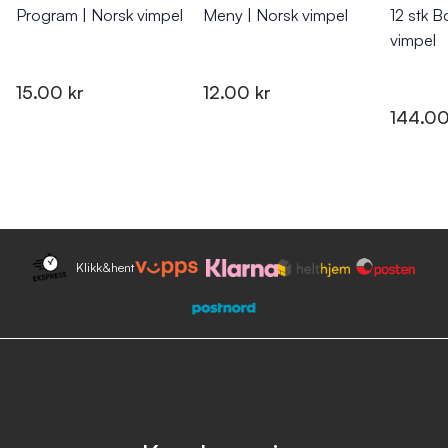
Program | Norsk vimpel
Meny | Norsk vimpel
12 stk B
vimpel
15.00 kr
12.00 kr
144.00
Klikk&hent