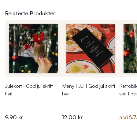
Relaterte Produkter
Julekort | God jul skrift
Meny | Jul | God jul skrift
Retrobil
hvit
hvit
skrift hvi
9.90 kr
12.00 kr
asd
6.7