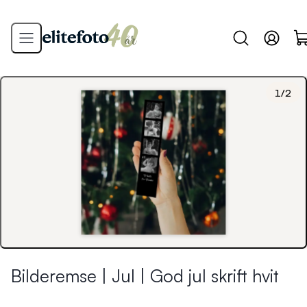
1
/
2
Bilderemse | Jul | God jul skrift hvit