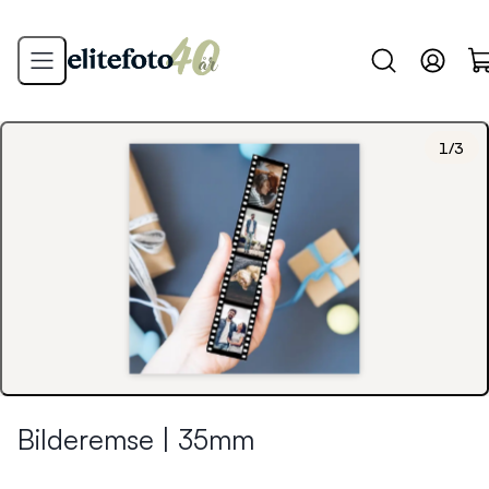
1
/
3
Bilderemse | 35mm