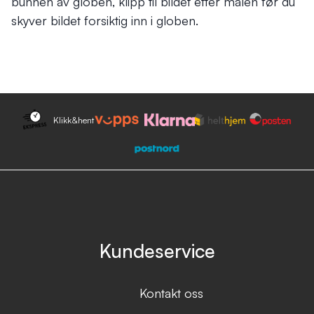
bunnen av globen, klipp til bildet etter malen før du
skyver bildet forsiktig inn i globen.
Klikk&hent
Kundeservice
Kontakt oss