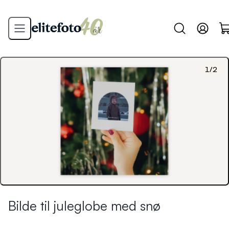
1
/
2
Bilde til juleglobe med snø