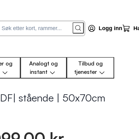
Logg inn
H
r og
Analogt og
Tilbud og
m
instant
tjenester
MDF| stående | 50x70cm
099.00 kr