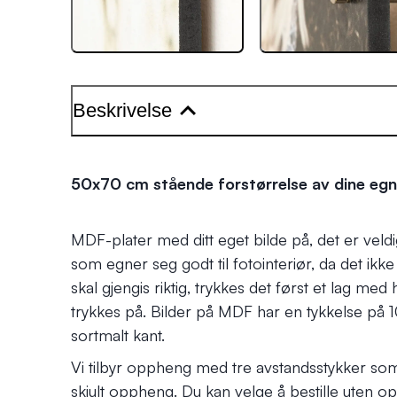
Beskrivelse
50x70 cm stående forstørrelse av dine egn
MDF-plater med ditt eget bilde på, det er veldi
som egner seg godt til fotointeriør, da det ikk
skal gjengis riktig, trykkes det først et lag med 
trykkes på. Bilder på MDF har en tykkelse p
sortmalt kant.
Vi tilbyr oppheng med tre avstandsstykker som
skjult oppheng. Du kan velge å bestille uten 