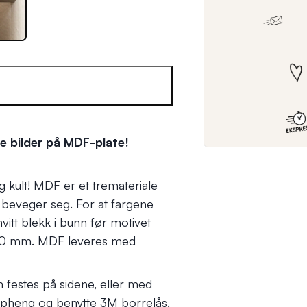
e bilder på MDF-plate!
g kult! MDF er et tremateriale
e beveger seg. For at fargene
hvitt blekk i bunn før motivet
å 10 mm. MDF leveres med
 festes på sidene, eller med
oppheng og benytte
3M borrelås
.