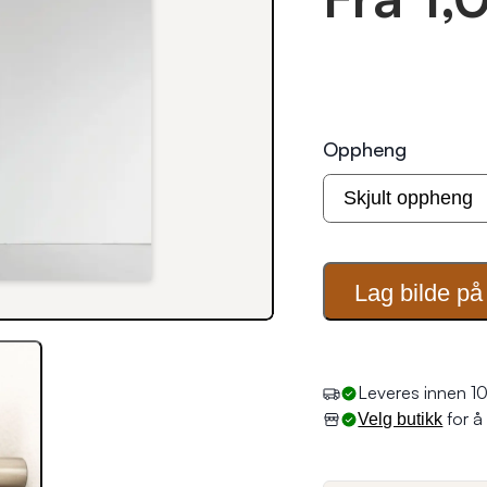
Oppheng
Lag bilde på
Leveres innen 10
for å 
Velg butikk