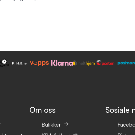
Klikk&hent
e
Om oss
Sosiale 
Butikker
Faceb