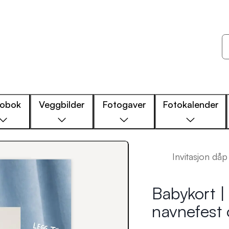
tobok
Veggbilder
Fotogaver
Fotokalender
Invitasjon då
Babykort | 
navnefest