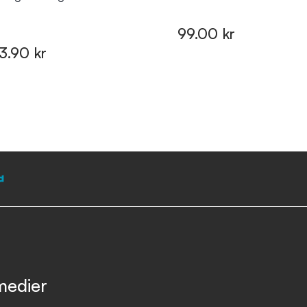
99.00 kr
13.90 kr
medier