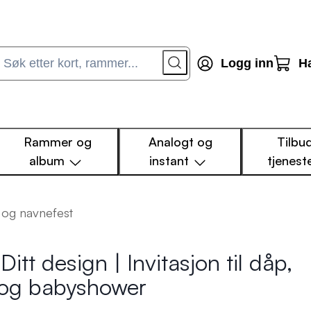
Logg inn
H
Rammer og
Analogt og
Tilbu
album
instant
tjenest
p og navnefest
Ditt design | Invitasjon til dåp,
 og babyshower