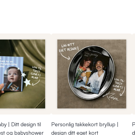
y | Ditt design til
Personlig takkekort bryllup |
P
est og babyshower
design ditt eget kort
d