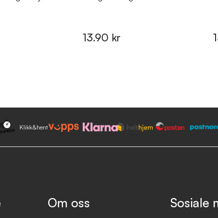
13.90 kr
Klikk&hent
e
Om oss
Sosiale 