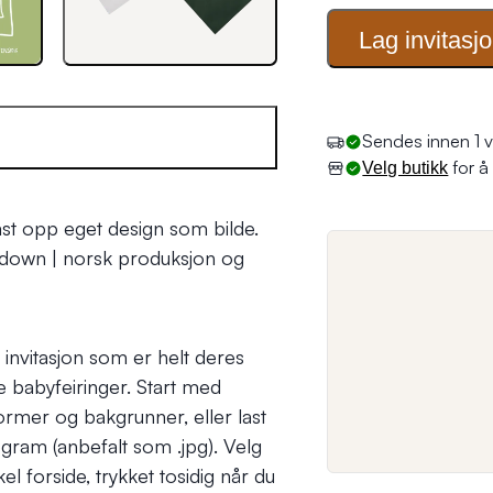
Lag invitasj
Sendes innen 1 v
for å 
Velg butikk
last opp eget design som bilde.
opdown | norsk produksjon og
 invitasjon som er helt deres
e babyfeiringer. Start med
ormer og bakgrunner, eller last
ogram (anbefalt som .jpg). Velg
 forside, trykket tosidig når du