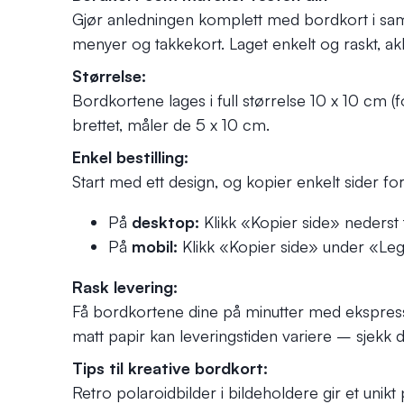
Gjør anledningen komplett med bordkort i sam
menyer og takkekort. Laget enkelt og raskt, akk
Størrelse:
Bordkortene lages i full størrelse 10 x 10 cm (
brettet, måler de 5 x 10 cm.
Enkel bestilling:
Start med ett design, og kopier enkelt sider for 
På
desktop:
Klikk «Kopier side» nederst t
På
mobil:
Klikk «Kopier side» under «Legg
Rask levering:
Få bordkortene dine på minutter med ekspress
matt papir kan leveringstiden variere – sjekk di
Tips til kreative bordkort:
Retro polaroidbilder i bildeholdere gir et unik