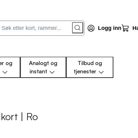
Logg inn
H
r og
Analogt og
Tilbud og
m
instant
tjenester
kort | Ro