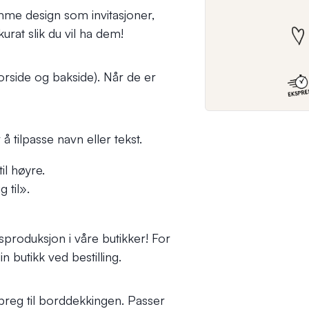
me design som invitasjoner,
urat slik du vil ha dem!
forside og bakside). Når de er
å tilpasse navn eller tekst.
il høyre.
 til».
produksjon i våre butikker! For
n butikk ved bestilling.
t preg til borddekkingen. Passer