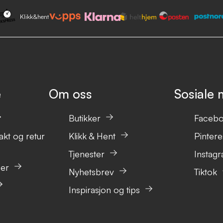
Klikk&hent
e
Om oss
Sosiale 
Butikker
Faceb
akt og retur
Klikk & Hent
Pintere
Tjenester
Instag
ser
Nyhetsbrev
Tiktok
Inspirasjon og tips