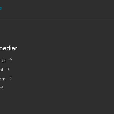
medier
ook
st
ram