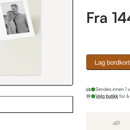
Fra 14
Lag
bordkort
for å 
Velg butikk