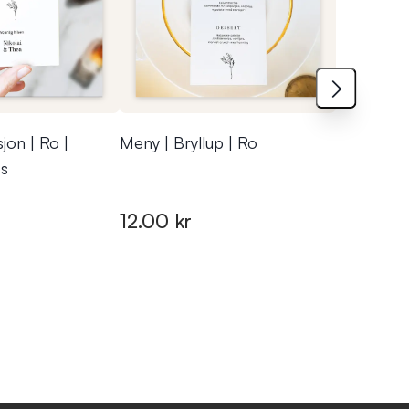
sjon | Ro |
Meny | Bryllup | Ro
Bilderems
øs
12.00 kr
25.00 k