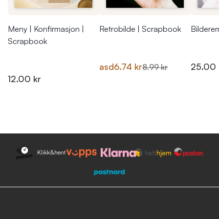
Meny | Konfirmasjon |
Retrobilde | Scrapbook
Bildere
Scrapbook
asd
6.74 kr
25.00 
8.99 kr
12.00 kr
Klikk&hent