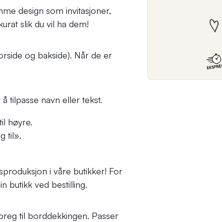
me design som invitasjoner,
urat slik du vil ha dem!
forside og bakside). Når de er
å tilpasse navn eller tekst.
il høyre.
 til».
produksjon i våre butikker! For
n butikk ved bestilling.
t preg til borddekkingen. Passer