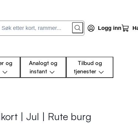
Logg inn
H
r og
Analogt og
Tilbud og
m
instant
tjenester
kort | Jul | Rute burg