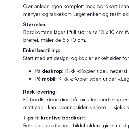
Gjør anledningen komplett med bordkort i sam
menyer og takkekort. Laget enkelt og raskt, akk
Størrelse:
Bordkortene lages i full størrelse 10 x 10 cm (
brettet, måler de 5 x 10 cm.
Enkel bestilling:
Start med ett design, og kopier enkelt sider for 
På
desktop:
Klikk «Kopier side» nederst t
På
mobil:
Klikk «Kopier side» under «Legg
Rask levering:
Få bordkortene dine på minutter med ekspress
matt papir kan leveringstiden variere – sjekk di
Tips til kreative bordkort:
Retro polaroidbilder i bildeholdere gir et unik