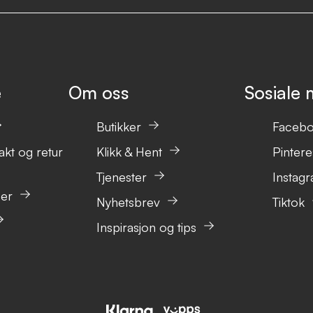
e
Om oss
Sosiale 
Butikker
Faceb
akt og retur
Klikk & Hent
Pintere
Tjenester
Instag
ser
Nyhetsbrev
Tiktok
Inspirasjon og tips