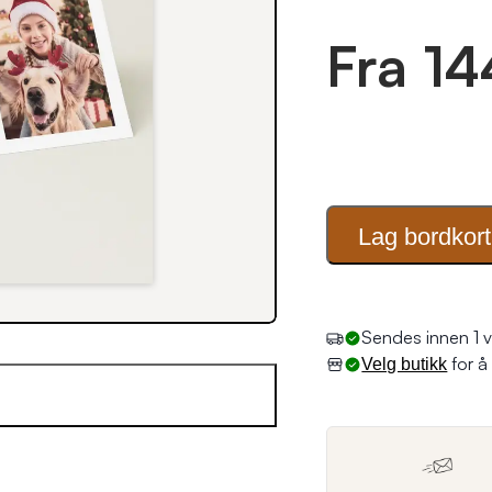
Fra 14
Lag
bordkort
for å 
Velg butikk