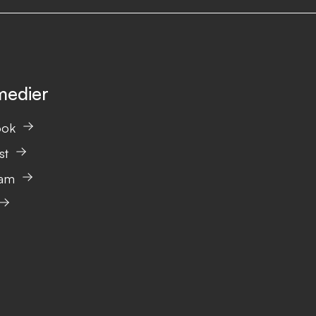
medier
ook
st
ram