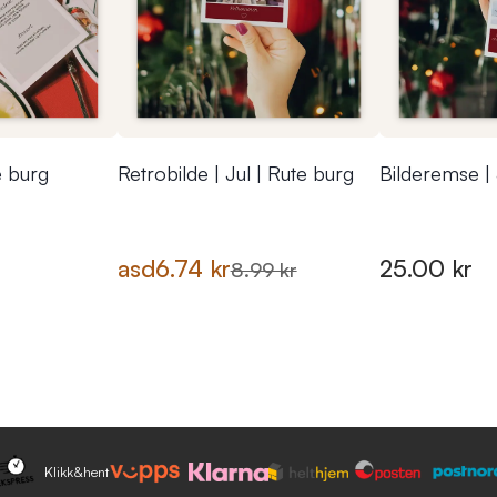
e burg
Retrobilde | Jul | Rute burg
Bilderemse | 
asd
6.74 kr
25.00 kr
8.99 kr
Klikk&hent