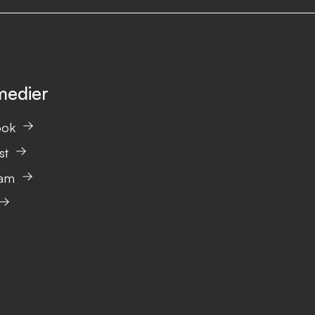
medier
ook
st
ram