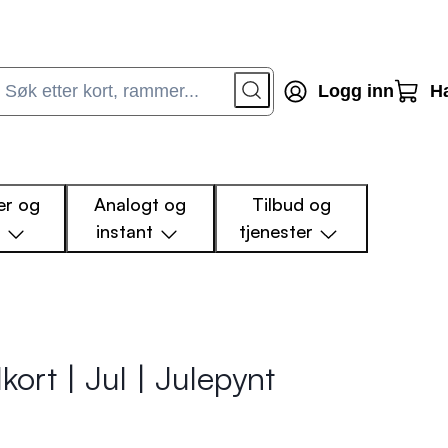
Logg inn
H
r og
Analogt og
Tilbud og
m
instant
tjenester
kort | Jul | Julepynt