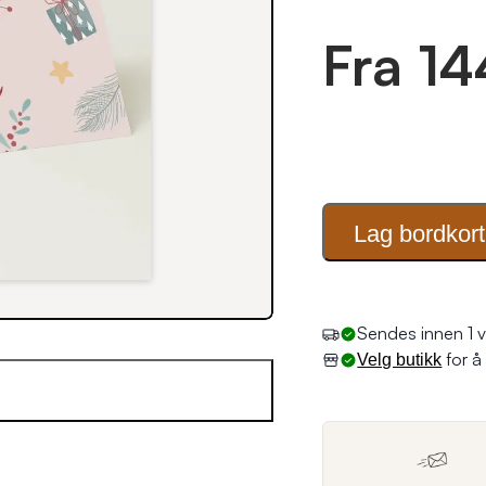
Fra 14
Lag
bordkort
for å 
Velg butikk