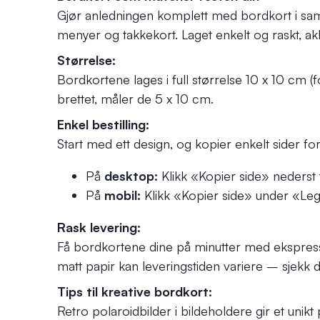
Gjør anledningen komplett med bordkort i sam
menyer og takkekort. Laget enkelt og raskt, akk
Størrelse:
Bordkortene lages i full størrelse 10 x 10 cm (
brettet, måler de 5 x 10 cm.
Enkel bestilling:
Start med ett design, og kopier enkelt sider for 
På
desktop:
Klikk «Kopier side» nederst t
På
mobil:
Klikk «Kopier side» under «Legg
Rask levering:
Få bordkortene dine på minutter med ekspress
matt papir kan leveringstiden variere – sjekk di
Tips til kreative bordkort:
Retro polaroidbilder i bildeholdere gir et unik