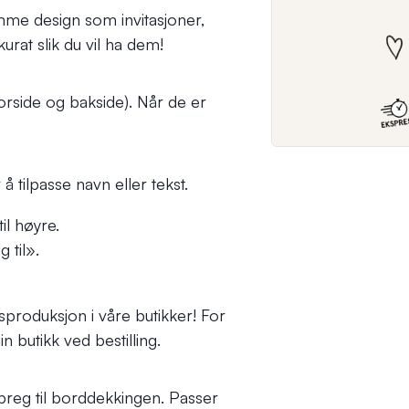
me design som invitasjoner,
urat slik du vil ha dem!
forside og bakside). Når de er
å tilpasse navn eller tekst.
il høyre.
 til».
produksjon i våre butikker! For
n butikk ved bestilling.
t preg til borddekkingen. Passer