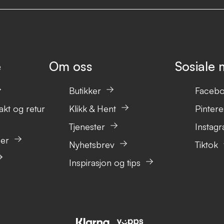
e
Om oss
Sosiale 
Butikker
Faceb
akt og retur
Klikk & Hent
Pintere
Tjenester
Instag
ser
Nyhetsbrev
Tiktok
Inspirasjon og tips