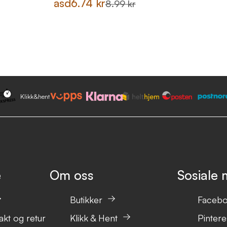
asd
6.74 kr
8.99 kr
Klikk&hent
e
Om oss
Sosiale 
Butikker
Faceb
akt og retur
Klikk & Hent
Pintere