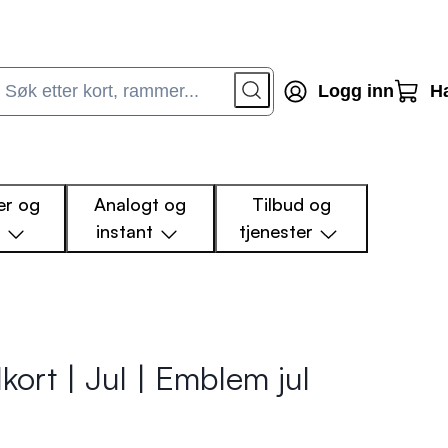
Logg inn
H
r og
Analogt og
Tilbud og
m
instant
tjenester
kort | Jul | Emblem jul