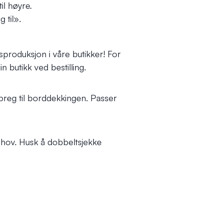
il høyre.
 til».
produksjon i våre butikker! For
n butikk ved bestilling.
t preg til borddekkingen. Passer
r behov. Husk å dobbeltsjekke