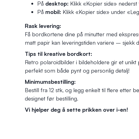
På
desktop:
Klikk «Kopier side» nederst t
På
mobil:
Klikk «Kopier side» under «Legg
Rask levering:
Få bordkortene dine på minutter med ekspress
matt papir kan leveringstiden variere – sjekk di
Tips til kreative bordkort:
Retro polaroidbilder i bildeholdere gir et unik
perfekt som både pynt og personlig detalj!
Minimumsbestilling:
Bestill fra 12 stk, og legg enkelt til flere ette
designet før bestilling.
Vi hjelper deg å sette prikken over i-en!