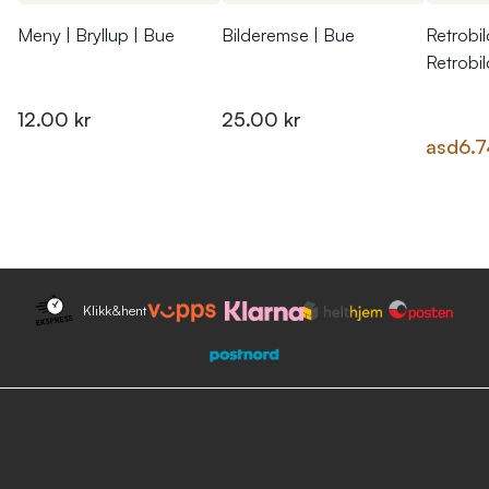
Meny | Bryllup | Bue
Bilderemse | Bue
Retrobi
Retrobi
12.00 kr
25.00 kr
asd
6.7
Klikk&hent