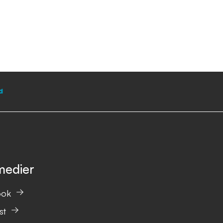
medier
ook
st