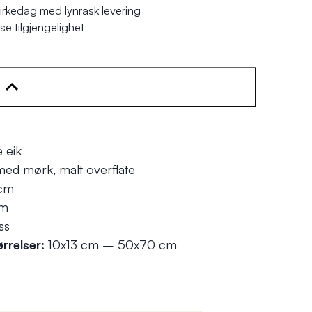
irkedag med lynrask levering
se tilgjengelighet
 eik
med mørk, malt overflate
 cm
cm
ss
ørrelser:
10x13 cm – 50x70 cm