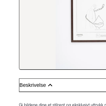
Beskrivelse
Gi bildene dine et stilrent og eksklusivt uttryk