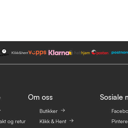
Klikk&hent
e
Om oss
Sosiale 
Butikker
Faceb
akt og retur
Klikk & Hent
Pintere