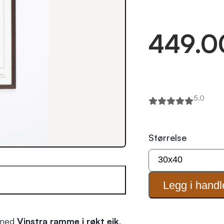
449.0
5.0
Størrelse
Legg i
handl
k med
Vinstra ramme i røkt eik
.