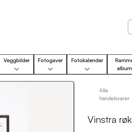
Veggbilder
Fotogaver
Fotokalender
Ramme
albu
Alle
handelsvarer
Vinstra rø