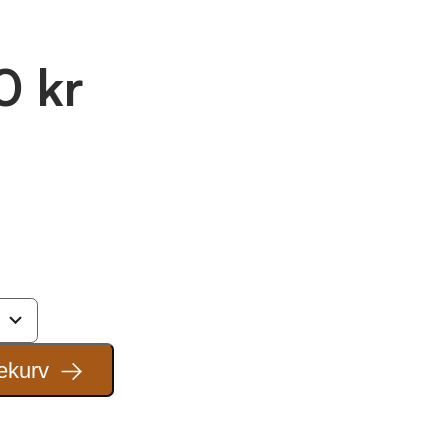
0 kr
ekurv