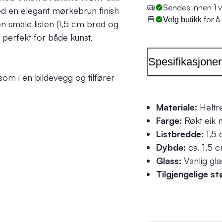
Sendes innen 1 v
ed en elegant mørkebrun finish
for å 
Velg butikk
n smale listen (1,5 cm bred og
 perfekt for både kunst,
Spesifikasjoner
om i en bildevegg og tilfører
Materiale:
Heltre
Farge:
Røkt eik 
Listbredde:
1,5
Dybde:
ca. 1,5 
Glass:
Vanlig gla
Tilgjengelige st