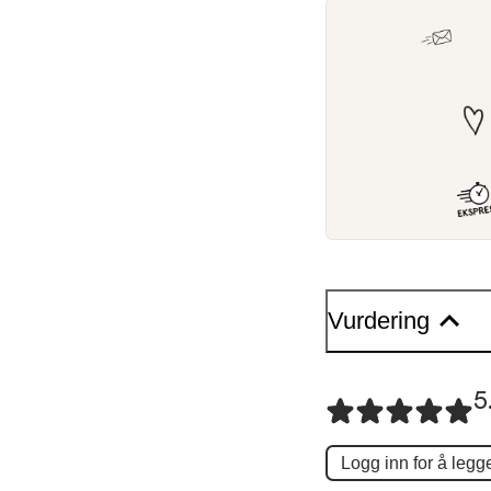
Vurdering
5
Logg inn for å legge 