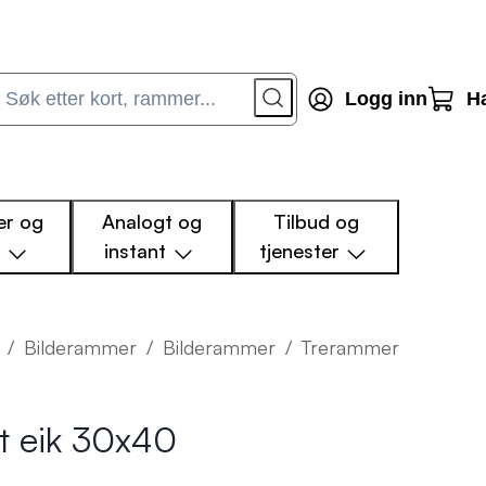
Logg inn
H
r og
Analogt og
Tilbud og
m
instant
tjenester
/
Bilderammer
/
Bilderammer
/
Trerammer
kt eik 30x40