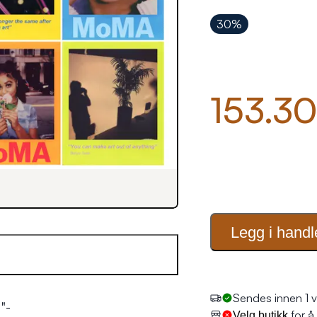
30%
153.30
Legg i
handl
Sendes innen 1 v
"-
for å 
Velg butikk