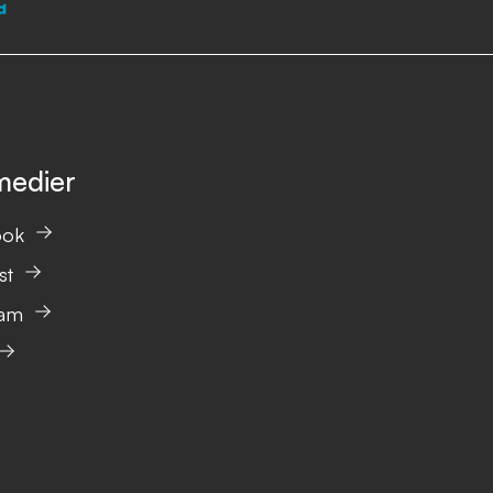
medier
ook
st
ram