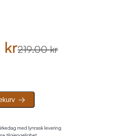
 kr
219.00 kr
ekurv
irkedag med lynrask levering
se tilgjengelighet