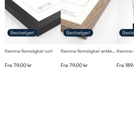
Bestselger!
Bestselger!
Bests
Ramme Romslighet sort
Ramme Romslighet antikk eik
Ramme C
Fra
79.00 kr
Fra
79.00 kr
Fra
189